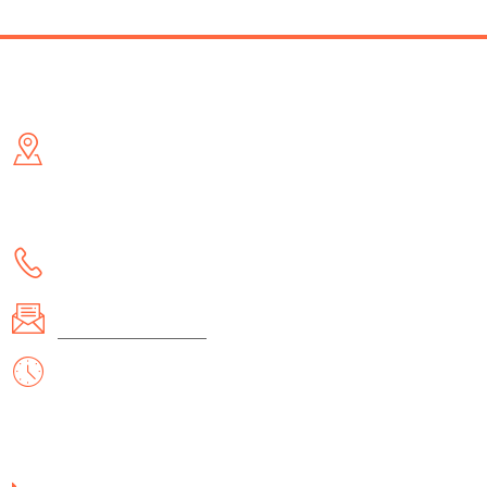
Контакти
Адреса
- м. Київ, вул. Малишка 5 (біля ТД Канц Актив) /метро
Дарниця/
- м. Львів, вул. Академіка Гнатюка 17
Телефон:
(097) 657-70-82
Email:
office@itemshop.com
Робочі дні/години:
Пн - Нд: 10:00 - 19:00
Інформація