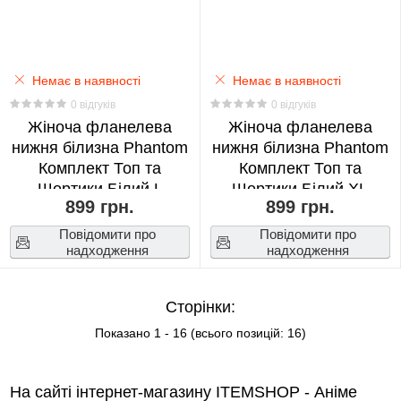
Re:
Zero
Немає в наявності
0
Немає в наявності
0 відгуків
0 відгуків
Жіноча фланелева
Жіноча фланелева
Red
нижня білизна Phantom
нижня білизна Phantom
Velvet
Комплект Топ та
Комплект Топ та
0
Шортики Білий L
Шортики Білий XL
899 грн.
899 грн.
(18398)
(18399)
Seventeen
Повідомити про
Повідомити про
надходження
надходження
0
Spirited
Сторінки:
Away
Показано
1
-
16
(всього позицій:
16
)
0
На сайті інтернет-магазину ITEMSHOP - Аніме
Stray