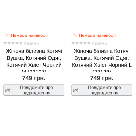
Adventure
0
Jujutsu
Немає в наявності
Немає в наявності
Kaisen
0 відгуків
0 відгуків
0
Жіноча білизна Котячі
Жіноча білизна Котячі
Вушка, Котячий Одяг,
Вушка, Котячий Одяг,
Monsta
Котячий Хвіст Чорний
Котячий Хвіст Чорний L
X
M (23127)
(23128)
749 грн.
749 грн.
0
Повідомити про
Повідомити про
надходження
надходження
Moriarty
the
Patriot
0
My