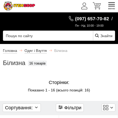
Фільтри
UK
(097) 657-70-82
/
Серія
Пн - Нд: 10:00 - 19:00
Знайти
Показати
всі
16
Головна
Одяг і Взуття
Білизна
Білизна
16 товарів
Attack
on
Titan
Сторінки:
0
Показано
1
-
16
(всього позицій:
16
)
Berserk
Сортування:
0
Фільтри