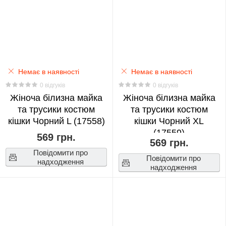
Fortnite
0
Genshin
Немає в наявності
Немає в наявності
Impact
0 відгуків
0 відгуків
0
Жіноча білизна майка
Жіноча білизна майка
та трусики костюм
та трусики костюм
Haikyuu!!
кішки Чорний L (17558)
кішки Чорний XL
(17559)
0
569 грн.
569 грн.
Повідомити про
Повідомити про
Harry
надходження
надходження
Potter
0
Показать
Heaven
еще