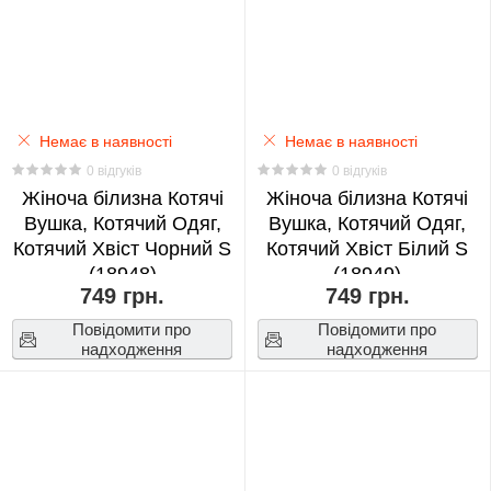
Official's
Blessing
0
Hunter
Немає в наявності
Немає в наявності
x
0 відгуків
0 відгуків
Hunter
Жіноча білизна Котячі
Жіноча білизна Котячі
0
Вушка, Котячий Одяг,
Вушка, Котячий Одяг,
Котячий Хвіст Чорний S
Котячий Хвіст Білий S
ITZY
(18948)
(18949)
749 грн.
749 грн.
0
Повідомити про
Повідомити про
надходження
надходження
IVE
0
JoJo's
Bizarre