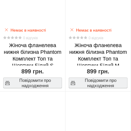
Neighbor
Totoro
0
Немає в наявності
Немає в наявності
0 відгуків
0 відгуків
NANA
Жіноча фланелева
Жіноча фланелева
0
нижня білизна Phantom
нижня білизна Phantom
Комплект Топ та
Комплект Топ та
Naruto
Шортики Білий S
Шортики Білий М
899 грн.
0
899 грн.
(18396)
(18397)
Повідомити про
Повідомити про
надходження
надходження
One
Piece
0
Overwatch
0