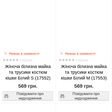
Billie
Eilish
0
BlackPink
0
BTS
Немає в наявності
Немає в наявності
0
0 відгуків
0 відгуків
Жіноча білизна майка
Жіноча білизна майка
Bungo
та трусики костюм
та трусики костюм
кішки Білий S (17552)
кішки Білий M (17553)
Stray
Dogs
569 грн.
569 грн.
0
Повідомити про
Повідомити про
надходження
надходження
Chainsaw
Man