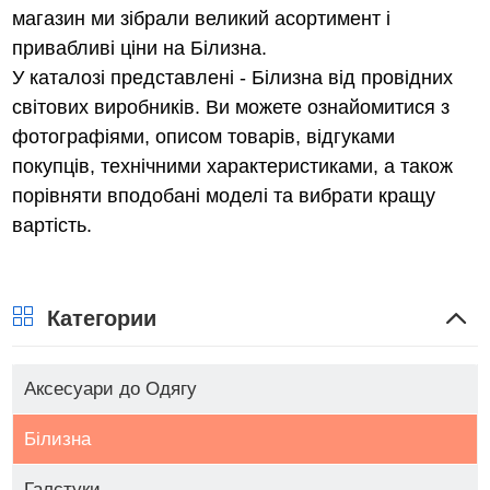
магазин ми зібрали великий асортимент і
Kids
привабливі ціни на Білизна.
0
У каталозі представлені - Білизна від провідних
світових виробників. Ви можете ознайомитися з
That
фотографіями, описом товарів, відгуками
Time
покупців, технічними характеристиками, а також
I
порівняти вподобані моделі та вибрати кращу
Got
вартість.
Reincarnated
As
A
Категории
Slime
0
Аксесуари до Одягу
The
Witcher
Білизна
0
Галстуки