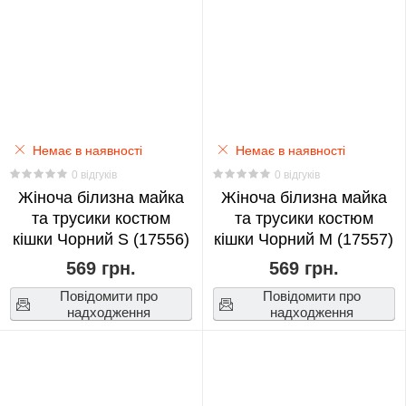
Death
Note
0
Demon
Slayer
Немає в наявності
Немає в наявності
0
0 відгуків
0 відгуків
Жіноча білизна майка
Жіноча білизна майка
Dota
та трусики костюм
та трусики костюм
2
кішки Чорний S (17556)
кішки Чорний M (17557)
0
569 грн.
569 грн.
Повідомити про
Повідомити про
Evangelion
надходження
надходження
0
EXO
0