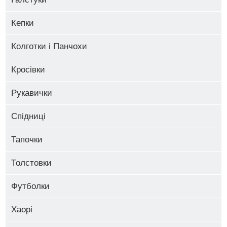
Tik
Кепки
Tok
0
Колготки і Панчохи
Кросівки
TWICE
0
Рукавички
TXT
Спідниці
0
Тапочки
Толстовки
Футболки
Хаорі