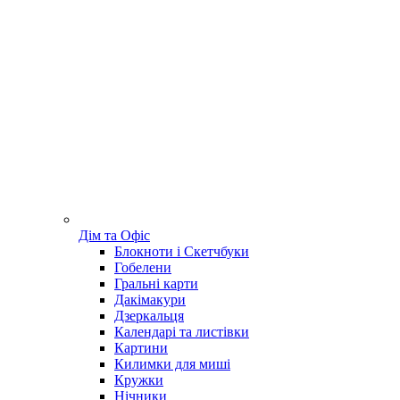
Дім та Офіс
Блокноти і Скетчбуки
Гобелени
Гральні карти
Дакімакури
Дзеркальця
Календарі та листівки
Картини
Килимки для миші
Кружки
Нічники