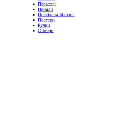
Парасолі
Пенали
Постільна Білизна
Постери
Ручки
Стікери