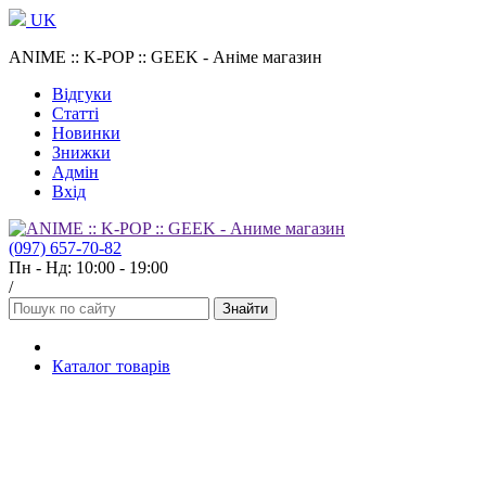
UK
ANIME :: K-POP :: GEEK - Аніме магазин
Відгуки
Cтатті
Новинки
Знижки
Адмін
Вхід
(097) 657-70-82
Пн - Нд: 10:00 - 19:00
/
Знайти
Каталог товарів