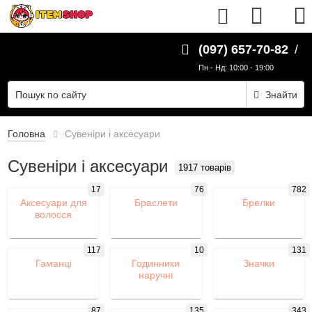
UK
(097) 657-70-82
/
Пн - Нд: 10:00 - 19:00
Знайти
Головна
Сувеніри і аксесуари
Сувеніри і аксесуари
1917 товарів
17
76
782
Аксесуари для
Браслети
Брелки
волосся
117
10
131
Гаманці
Годинники
Значки
наручні
87
135
343