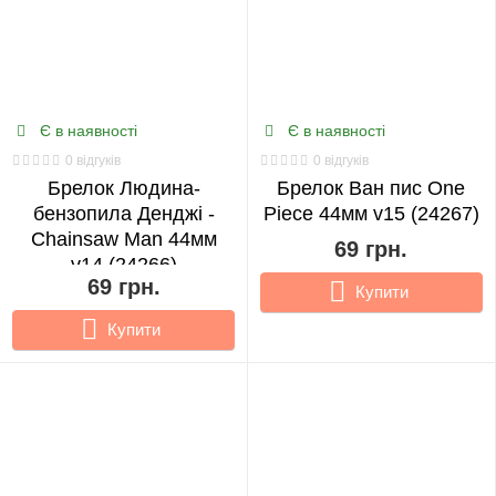
Є в наявності
Є в наявності
0 відгуків
0 відгуків
Брелок Людина-
Брелок Ван пис One
бензопила Денджі -
Piece 44мм v15 (24267)
Chainsaw Man 44мм
69 грн.
v14 (24266)
69 грн.
Купити
Купити