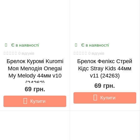
Є в наявності
Є в наявності
0 відгуків
0 відгуків
Брелок Куромі Kuromi
Брелок Фелікс Стрей
Моя Мелодія Onegai
Кідс Stray Kids 44мм
My Melody 44мм v10
v11 (24263)
(24262)
69 грн.
69 грн.
Купити
Купити