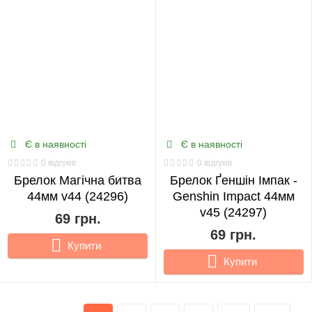
Є в наявності
Є в наявності
0 відгуків
0 відгуків
Брелок Магічна битва
Брелок Ґеншін Імпак -
44мм v44 (24296)
Genshin Impact 44мм
v45 (24297)
69 грн.
69 грн.
Купити
Купити