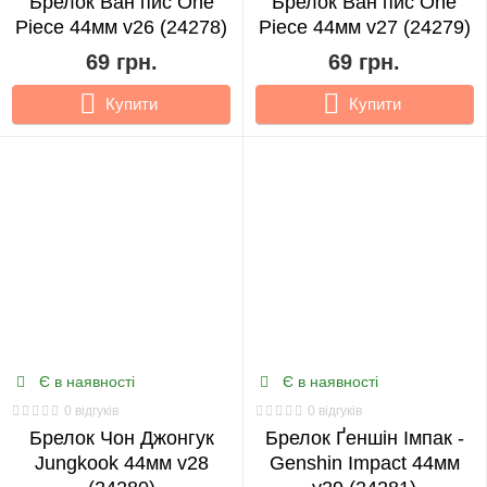
Брелок Ван пис One
Брелок Ван пис One
Piece 44мм v26 (24278)
Piece 44мм v27 (24279)
69 грн.
69 грн.
Купити
Купити
Є в наявності
Є в наявності
0 відгуків
0 відгуків
Брелок Чон Джонгук
Брелок Ґеншін Імпак -
Jungkook 44мм v28
Genshin Impact 44мм