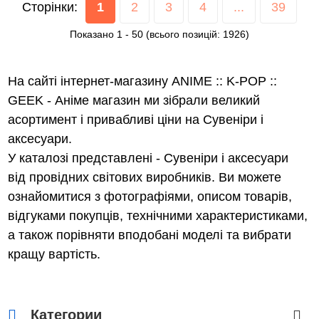
Сторінки:
1
2
3
4
...
39
Показано
1
-
50
(всього позицій:
1926
)
На сайті інтернет-магазину ANIME :: K-POP ::
GEEK - Аніме магазин ми зібрали великий
асортимент і привабливі ціни на Сувеніри і
аксесуари.
У каталозі представлені - Сувеніри і аксесуари
від провідних світових виробників. Ви можете
ознайомитися з фотографіями, описом товарів,
відгуками покупців, технічними характеристиками,
а також порівняти вподобані моделі та вибрати
кращу вартість.
Категории