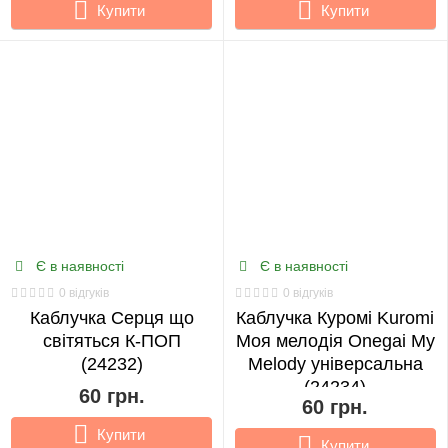
Купити
Купити
Є в наявності
Є в наявності
0 відгуків
0 відгуків
Каблучка Серця що
Каблучка Куромі Kuromi
світяться К-ПОП
Моя мелодія Onegai My
(24232)
Melody універсальна
(24234)
60 грн.
60 грн.
Купити
Купити