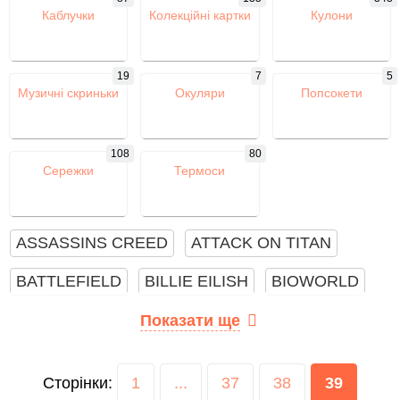
Каблучки
Колекційні картки
Кулони
19
7
5
Музичні скриньки
Окуляри
Попсокети
108
80
Сережки
Термоси
ASSASSINS CREED
ATTACK ON TITAN
BATTLEFIELD
BILLIE EILISH
BIOWORLD
BLACK PINK
BLEACH
BTS
CS GO
Показати ще
DARK SOULS
DEATH NOTE
DESTINY
Сторінки:
1
...
37
38
39
DIABLO 3
DOCTOR WHO
DOTA 2