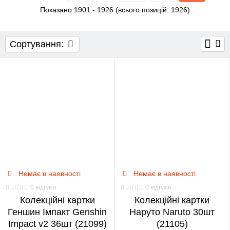
Показано
1901
-
1926
(всього позицій:
1926
)
DRAGON BALL
FALLOUT
FANTASTIC BEASTS
FORTNITE
Сортування:
FUNKO POP
GOD OF WAR
GOT
GRAVITY FALLS
GTA
HARRY POTTER
HUNGER GAMES
JOJO'S BIZARRE ADVENTURE
KIMETSU NO YAIBA
LOTR
MARVEL
MINECRAFT
Немає в наявності
MORTAL KOMBAT
Немає в наявності
0 відгуків
0 відгуків
MY HERO ACADEMIA
NARUTO
Колекційні картки
Колекційні картки
Геншин Імпакт Genshin
Наруто Naruto 30шт
ONE PIECE
ONE-PUNCH
OVERWATCH
Impact v2 36шт (21099)
(21105)