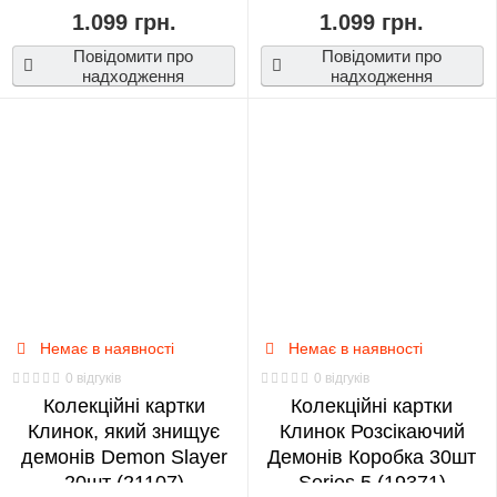
1.099 грн.
1.099 грн.
PIRATES
POKEMON
PUBG
Повідомити про
Повідомити про
RICK AND MORTY
RIVERDALE
надходження
надходження
SAILOR MOON
SKYRIM
STAR WARS
STARCRAFT 2
STRANGER THINGS
SUICIDE SQUAD
SWORD ART ONLINE
THE IT
TOKYO GHOUL
VOCALOID
WALKING DEAD
WITCHER
Немає в наявності
Немає в наявності
WORLD OF TANKS
WOW
0 відгуків
0 відгуків
Колекційні картки
Колекційні картки
Клинок, який знищує
Клинок Розсікаючий
демонів Demon Slayer
Демонів Коробка 30шт
20шт (21107)
Series 5 (19371)