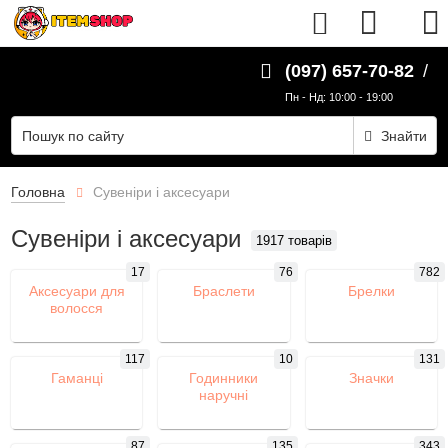
UK
(097) 657-70-82
/
Пн - Нд: 10:00 - 19:00
Знайти
Головна
Сувеніри і аксесуари
Сувеніри і аксесуари
1917 товарів
17
76
782
Аксесуари для
Браслети
Брелки
волосся
117
10
131
Гаманці
Годинники
Значки
наручні
87
135
343