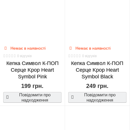
Adventure
0
Jujutsu
Kaisen
0
Немає в наявності
Немає в наявності
0 відгуків
0 відгуків
Monsta
Кепка Символ К-ПОП
Кепка Символ К-ПОП
X
Серце Kpop Heart
Серце Kpop Heart
0
Symbol Pink
Symbol Black
199 грн.
249 грн.
Moriarty
Повідомити про
Повідомити про
the
надходження
надходження
Patriot
0
My