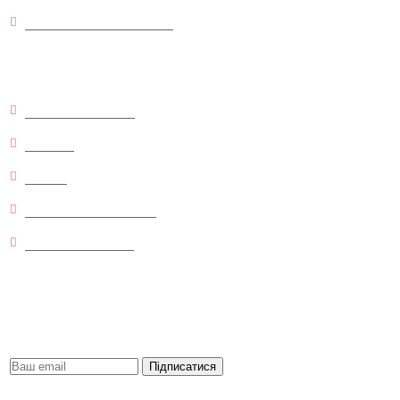
Договір публічної оферти
Цікаве
Відгуки про товари
Новинки
Знижки
Рекомендовані товари
Питання і відповіді
Будь першим
Отримуйте важливу інформацію про новинки, знижки, акції тощо. Без
спаму, гарантуємо.
Підписатися