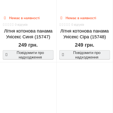
Kids
0
Немає в наявності
Немає в наявності
0 відгуків
0 відгуків
That
Літня котонова панама
Літня котонова панама
Time
Унісекс Синя (15747)
Унісекс Сіра (15748)
I
249 грн.
249 грн.
Got
Повідомити про
Повідомити про
Reincarnated
надходження
надходження
As
A
Slime
0
The
Witcher
0