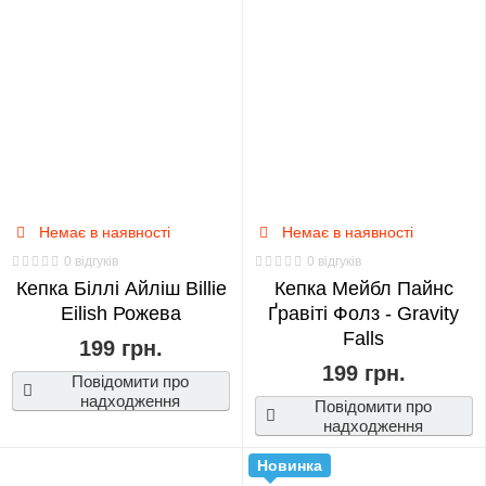
Fortnite
0
Genshin
Impact
0
Немає в наявності
Немає в наявності
Haikyuu!!
0 відгуків
0 відгуків
0
Кепка Біллі Айліш Billie
Кепка Мейбл Пайнс
Eilish Рожева
Ґравіті Фолз - Gravity
Falls
Harry
199 грн.
199 грн.
Potter
Повідомити про
надходження
0
Повідомити про
надходження
Показать
Heaven
еще
Новинка