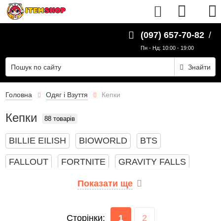
Фільтри
UK
(097) 657-70-82
/
Серія
Пн - Нд: 10:00 - 19:00
Знайти
Показати
всі
88
Головна
Одяг і Взуття
Кепки
Кепки
88 товарів
Attack
on
BILLIE EILISH
BIOWORLD
BTS
Titan
FALLOUT
FORTNITE
0
GRAVITY FALLS
JOJO'S BIZARRE ADVENTURE
MARVEL
Показати ще
Berserk
0
NARUTO
ONE PIECE
OVERWATCH
Сторінки:
1
2