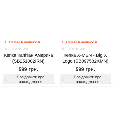
Немає в наявності
Немає в наявності
0 відгуків
0 відгуків
Кепка Капітан Америка
Кепка X-MEN - Big X
(SB251002IRN)
Logo (SB097582XMN)
599 грн.
599 грн.
Повідомити про
Повідомити про
надходження
надходження