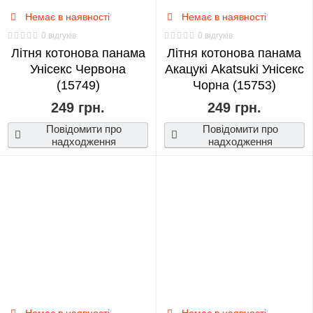
Немає в наявності
Немає в наявності
Tik
0 відгуків
0 відгуків
Tok
Літня котонова панама
Літня котонова панама
0
Унісекс Червона
Акацукі Akatsuki Унісекс
(15749)
Чорна (15753)
TWICE
249 грн.
249 грн.
0
Повідомити про
Повідомити про
надходження
надходження
TXT
0