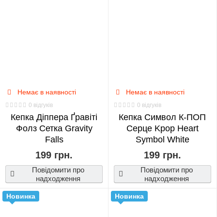
Official's
Blessing
0
Hunter
x
Hunter
Немає в наявності
Немає в наявності
0
0 відгуків
0 відгуків
Кепка Діппера Ґравіті
Кепка Символ К-ПОП
ITZY
Фолз Сетка Gravity
Серце Kpop Heart
0
Falls
Symbol White
199 грн.
199 грн.
IVE
Повідомити про
Повідомити про
0
надходження
надходження
Новинка
Новинка
JoJo's
Bizarre