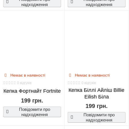
Death
надходження
надходження
Note
0
Demon
Slayer
0
Dota
2
Немає в наявності
Немає в наявності
0
0 відгуків
0 відгуків
Кепка Біллі Айліш Billie
Кепка Фортнайт Fortnite
Evangelion
Eilish Біла
199 грн.
0
199 грн.
Повідомити про
надходження
Повідомити про
EXO
надходження
0