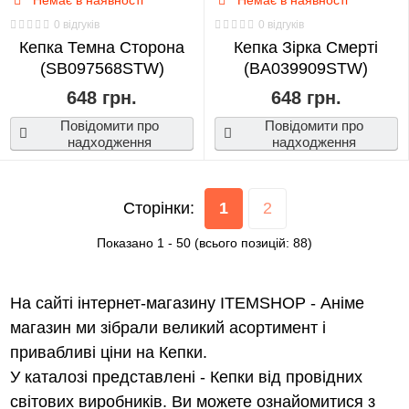
Немає в наявності
Немає в наявності
0 відгуків
0 відгуків
Кепка Темна Сторона
Кепка Зірка Смерті
(SB097568STW)
(BA039909STW)
648 грн.
648 грн.
Повідомити про
Повідомити про
надходження
надходження
Сторінки:
1
2
Показано
1
-
50
(всього позицій:
88
)
На сайті інтернет-магазину ITEMSHOP - Аніме
магазин ми зібрали великий асортимент і
привабливі ціни на Кепки.
У каталозі представлені - Кепки від провідних
світових виробників. Ви можете ознайомитися з