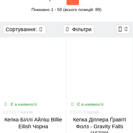
POKEMON
STAR WARS
WITCHER
Billie
Показано
1
-
50
(всього позицій:
88
)
Eilish
0
Сортування:
Фільтри
BlackPink
0
BTS
0
Bungo
Stray
Dogs
Є в наявності
Є в наявності
0
0 відгуків
0 відгуків
Кепка Біллі Айліш Billie
Кепка Діппера Ґравіті
Chainsaw
Eilish Чорна
Фолз - Gravity Falls
Man