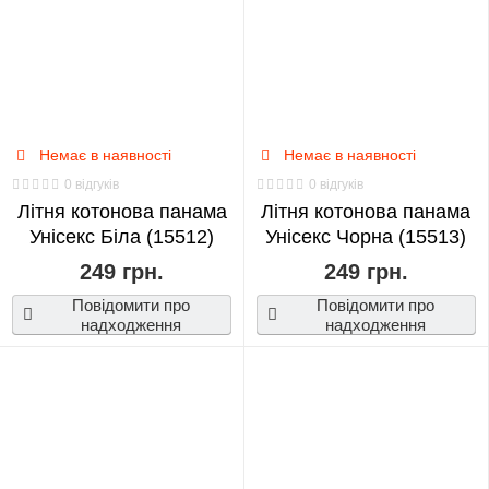
Neighbor
Totoro
0
NANA
Немає в наявності
Немає в наявності
0
0 відгуків
0 відгуків
Літня котонова панама
Літня котонова панама
Унісекс Біла (15512)
Naruto
Унісекс Чорна (15513)
0
249 грн.
249 грн.
Повідомити про
Повідомити про
One
надходження
надходження
Piece
0
Overwatch
0