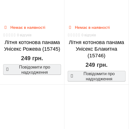
Re:
Zero
0
Немає в наявності
Немає в наявності
0 відгуків
0 відгуків
Літня котонова панама
Red
Літня котонова панама
Унісекс Рожева (15745)
Унісекс Блакитна
Velvet
(15746)
0
249 грн.
249 грн.
Повідомити про
надходження
Seventeen
Повідомити про
надходження
0
Spirited
Away
0
Stray