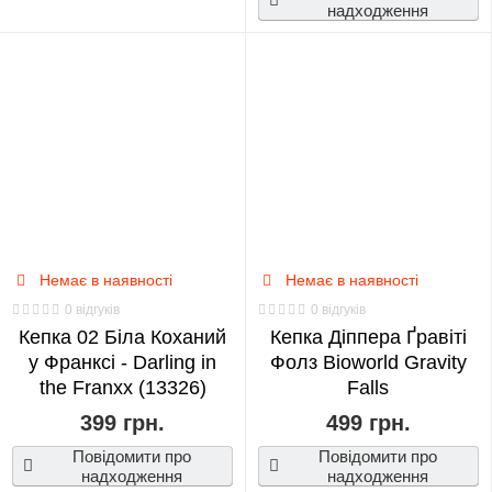
надходження
Немає в наявності
Немає в наявності
0 відгуків
0 відгуків
Кепка 02 Біла Коханий
Кепка Діппера Ґравіті
у Франксі - Darling in
Фолз Bioworld Gravity
the Franxx (13326)
Falls
399 грн.
499 грн.
Повідомити про
Повідомити про
надходження
надходження