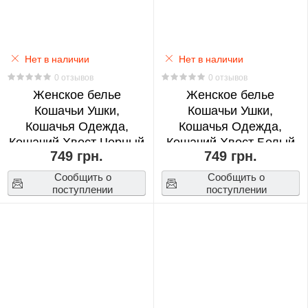
Official's
Blessing
0
Нет в наличии
Нет в наличии
Hunter
0 отзывов
0 отзывов
Женское белье
Женское белье
x
Кошачьи Ушки,
Кошачьи Ушки,
Hunter
Кошачья Одежда,
Кошачья Одежда,
0
Кошачий Хвост Черный
Кошачий Хвост Белый
749 грн.
749 грн.
S (18948)
S (18949)
ITZY
Сообщить о
Сообщить о
0
поступлении
поступлении
IVE
0
JoJo's
Bizarre