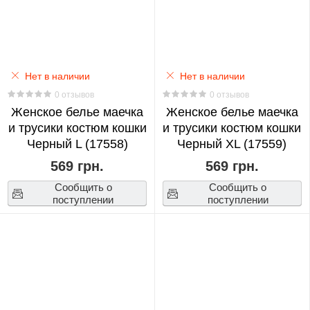
Fortnite
0
Нет в наличии
Нет в наличии
Genshin
0 отзывов
0 отзывов
Impact
Женское белье маечка
Женское белье маечка
0
и трусики костюм кошки
и трусики костюм кошки
Черный L (17558)
Черный XL (17559)
Haikyuu!!
569 грн.
569 грн.
0
Сообщить о
Сообщить о
поступлении
поступлении
Harry
Potter
0
Показать
Heaven
еще