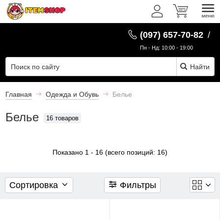
Фильтры
RU
(097) 657-70-82
/
Серия
Пн - Нд: 10:00 - 19:00
Найти
Показать
все
16
Главная
Одежда и Обувь
Белье
Белье
16 товаров
Attack
on
Titan
Показано
1
-
16
(всего позиций:
16
)
0
Сортировка
Фильтры
Berserk
0