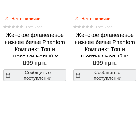
Neighbor
Totoro
Нет в наличии
Нет в наличии
0
0 отзывов
0 отзывов
Женское фланелевое
Женское фланелевое
нижнее белье Phantom
нижнее белье Phantom
NANA
Комплект Топ и
Комплект Топ и
0
Шортики Бeлый S
Шортики Бeлый М
899 грн.
899 грн.
(18396)
(18397)
Naruto
Сообщить о
Сообщить о
0
поступлении
поступлении
One
Piece
0
Overwatch
0