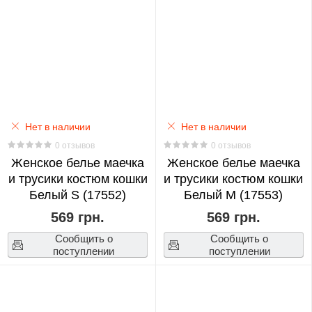
Billie
Eilish
0
BlackPink
0
Нет в наличии
Нет в наличии
BTS
0 отзывов
0 отзывов
0
Женское белье маечка
Женское белье маечка
и трусики костюм кошки
и трусики костюм кошки
Белый S (17552)
Белый M (17553)
Bungo
569 грн.
569 грн.
Stray
Dogs
Сообщить о
Сообщить о
поступлении
поступлении
0
Chainsaw
Man