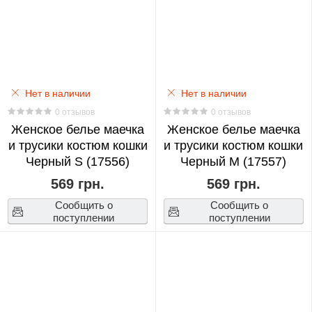
Death
Note
0
Demon
Нет в наличии
Нет в наличии
Slayer
0 отзывов
0 отзывов
0
Женское белье маечка
Женское белье маечка
и трусики костюм кошки
и трусики костюм кошки
Dota
Черный S (17556)
Черный M (17557)
2
569 грн.
569 грн.
0
Сообщить о
Сообщить о
поступлении
поступлении
Evangelion
0
EXO
0