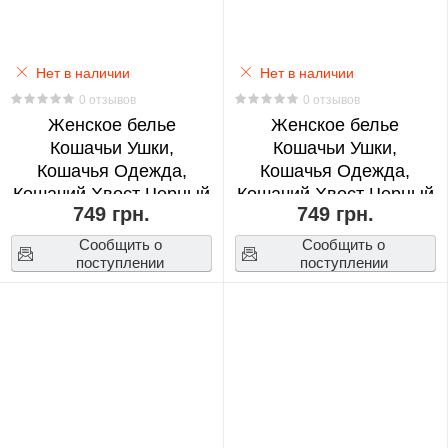
Adventure
0
Нет в наличии
Нет в наличии
Jujutsu
0 отзывов
0 отзывов
Женское белье
Kaisen
Женское белье
Кошачьи Ушки,
Кошачьи Ушки,
0
Кошачья Одежда,
Кошачья Одежда,
Кошачий Хвост Черный
Кошачий Хвост Черный
Monsta
749 грн.
749 грн.
M (23127)
L (23128)
X
Сообщить о
Сообщить о
0
поступлении
поступлении
Moriarty
the
Patriot
0
My