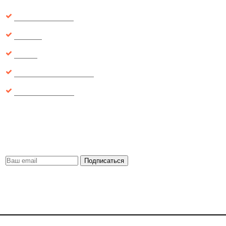
Отзывы о товарах
Новинки
Скидки
Рекомендуемые товары
Вопросы и ответы
Будь первым
Получайте важную информацию о новинках, скидках, акциях и т.д.
Никакого спама, обещаем.
Подписаться
Мы в соц. сетях: