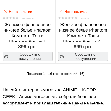
Re:
Нет в наличии
Нет в наличии
Zero
0 отзывов
0 отзывов
0
Женское фланелевое
Женское фланелевое
нижнее белье Phantom
нижнее белье Phantom
Комплект Топ и
Комплект Топ и
Red
Шортики Бeлый L
Шортики Белый XL
Velvet
899 грн.
899 грн.
(18398)
(18399)
0
Сообщить о
Сообщить о
поступлении
поступлении
Seventeen
0
Показано
1
-
16
(всего позиций:
16
)
Spirited
На сайте интернет-магазина ANIME :: K-POP ::
Away
0
GEEK - Аниме магазин мы собрали большой
ассортимент и привлекательные цены на Белье.
Stray