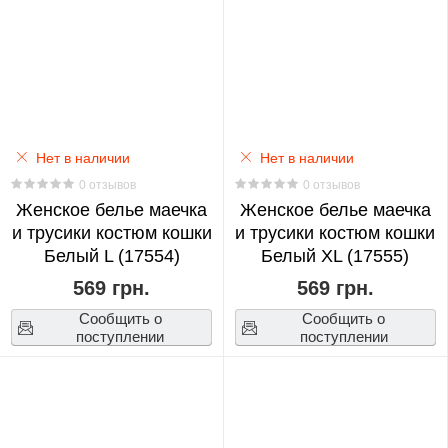
0
CS
GO
0
Нет в наличии
Нет в наличии
0 отзывов
0 отзывов
Cyberpunk:
Женское белье маечка
Женское белье маечка
Edgerunners
и трусики костюм кошки
и трусики костюм кошки
0
Белый L (17554)
Белый XL (17555)
569 грн.
569 грн.
Darling
Сообщить о
Сообщить о
In
поступлении
поступлении
The
Franxx
0