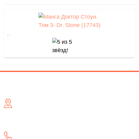
..
Контакты
Адрес
- м. Київ, вул. Малишка 5 (біля ТД Канц Актив) /метро
Дарниця/
- м. Львів, вул. Академіка Гнатюка 17
Телефон: