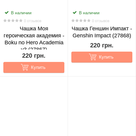
Shokugeki
В наличии
В наличии
no
0 отзывов
0 отзывов
Чашка Моя
Чашка Геншин Импакт -
Soma
героическая академия -
Genshin Impact (27868)
1
Boku no Hero Academia
220 грн.
v3 (27867)
Star
220 грн.
Купить
Wars
Купить
9
Stranger
Things
3
Sword
Art
Online