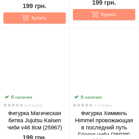
199 грн.
199 грн.
(14633)
Купить
Fortnite
Купить
0
Genshin
Impact
0
Haikyuu!!
0
В наличии
В наличии
Harry
0 отзывов
0 отзывов
Potter
Фигурка Магическая
Фигурка Химмель
0
битва Jujutsu Kaisen
Himmel провожающая
Показать
чиби v46 8см (25967)
в последний путь
Heaven
еще
Frieren чиби (26938)
199 грн.