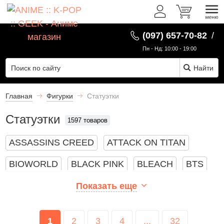
Фильтры
RU
(097) 657-70-82
/
Серия
Пн - Нд: 10:00 - 19:00
Найти
Показать
все
1602
Главная
Фигурки
Статуэтки
Статуэтки
1597 товаров
Attack
on
ASSASSINS CREED
ATTACK ON TITAN
Titan
BIOWORLD
BLACK PINK
0
BLEACH
BTS
DARK SOULS
DEATH NOTE
DOTA 2
Показать еще
Berserk
0
DRAGON BALL
FALLOUT
1
2
3
4
...
32