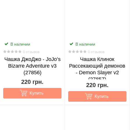
24
Kaguya-
Sama:
Love
Is
В наличии
В наличии
War
0 отзывов
0 отзывов
2
Чашка ДжоДжо - JoJo’s
Чашка Клинок
Bizarre Adventure v3
Рассекающий демонов
(27856)
- Demon Slayer v2
Kakegurui
(27857)
220 грн.
6
220 грн.
Купить
Купить
Kantai
Collection
2
Komi