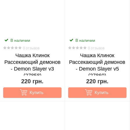
Can’t
Communicate
2
Madoka
В наличии
В наличии
Magica
0 отзывов
0 отзывов
2
Чашка Клинок
Чашка Клинок
Рассекающий демонов
Рассекающий демонов
- Demon Slayer v3
- Demon Slayer v5
Mahou
(27858)
(27860)
Shoujo
220 грн.
220 грн.
Madoka
Купить
Купить
Magica
1
Marvel
1