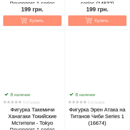
Death
Revengers 1 series
series (14632)
199 грн.
199 грн.
(14631)
Note
0
Купить
Купить
Demon
Slayer
0
Dota
2
0
В наличии
В наличии
Evangelion
0 отзывов
0 отзывов
0
Фигурка Такемичи
Фигурка Эрен Атака на
Ханагаки Токийские
Титанов Чиби Series 1
EXO
Мстители - Tokyo
(16674)
0
Revengers 1 series