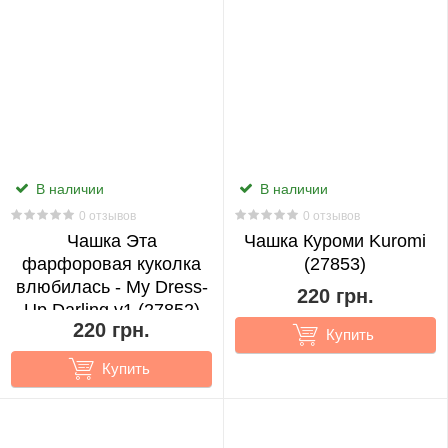
Heaven
Officials
Blessing
17
Hello
Kitty
В наличии
В наличии
4
0 отзывов
0 отзывов
Чашка Эта
Чашка Куроми Kuromi
Houkai
фарфоровая куколка
(27853)
влюбилась - My Dress-
Impact
220 грн.
Up Darling v1 (27852)
1
220 грн.
Купить
Купить
Hunter
x
Hunter