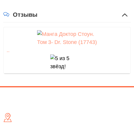
оформить заявку на сайте или связаться с
консультантом в режиме on-line.
Отзывы
..
Контакты
Адрес
- м. Київ, вул. Малишка 5 (біля ТД Канц Актив) /метро
Дарниця/