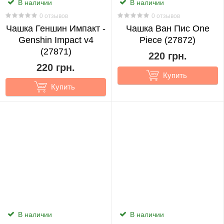
В наличии
В наличии
Rings
0 отзывов
0 отзывов
1
Чашка Геншин Импакт -
Чашка Ван Пис One
Genshin Impact v4
Piece (27872)
The
(27871)
220 грн.
Quintessential
220 грн.
Quintuplets
Купить
3
Купить
The
Seven
Deadly
Sins
1
The
Witcher
В наличии
В наличии
8