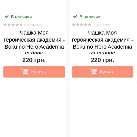
Re:
Zero
В наличии
В наличии
39
0 отзывов
0 отзывов
Чашка Моя
Чашка Моя
Rent
героическая академия -
героическая академия -
A
Boku no Hero Academia
Boku no Hero Academia
Girlfriend
(27865)
v2 (27866)
2
220 грн.
220 грн.
Купить
Купить
Rick
and
Morty
1
Sailor
Moon
4