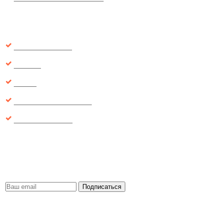
Интересно
Отзывы о товарах
Новинки
Скидки
Рекомендуемые товары
Вопросы и ответы
Будь первым
Получайте важную информацию о новинках, скидках, акциях и т.д.
Никакого спама, обещаем.
Подписаться
Мы в соц. сетях: