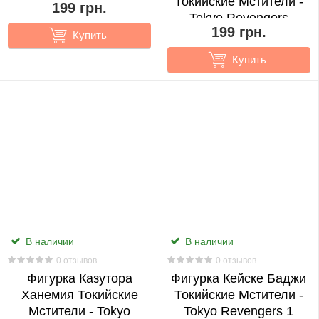
Токийские Мстители -
199 грн.
Tokyo Revengers
0
TOKYO GHOUL
VOCALOID
WITCHER
199 грн.
(14619)
Купить
WOW
CS
Купить
GO
0
Cyberpunk:
Edgerunners
0
Darling
In
В наличии
В наличии
The
0 отзывов
0 отзывов
Franxx
Фигурка Казутора
Фигурка Кейске Баджи
0
Ханемия Токийские
Токийские Мстители -
Мстители - Tokyo
Tokyo Revengers 1