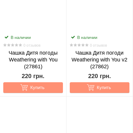
My
Hero
Academia
22
В наличии
В наличии
0 отзывов
0 отзывов
Naruto
Чашка Дитя погоды
Чашка Дитя погоди
87
Weathering with You
Weathering with You v2
(27861)
(27862)
Nezuko
220 грн.
220 грн.
1
Купить
Купить
No
Game
No
Life
2