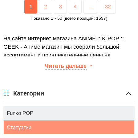
1
2
3
4
...
32
Показано
1
-
50
(всего позиций:
1597
)
На сайте интернет-магазина ANIME :: K-POP ::
GEEK - Аниме магазин мы собрали большой
ассортимент и привлекательные цены на
Статуэтки.
Читать дальше
В каталоге представлены Фигурки - Статуэтки от
ведущих мировых производителей. Вы можете
ознакомиться с фотографиями, описанием
Категории
товаров, отзывами покупателей, техническими
характеристиками, а также сравнить
Funko POP
понравившиеся модели и выбрать лучшую
стоимость.
Статуэтки
Для того чтобы купить Статуэтки, достаточно