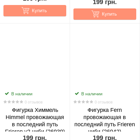
199 грн.
Official's
Blessing
Купить
Купить
Статуэтки
0
Hunter
Показать
x
все
Hunter
1602
0
Attack
ITZY
on
0
Titan
В наличии
В наличии
25
0 отзывов
IVE
0 отзывов
Фигурка Химмель
Фигурка Fern
0
Avatar
Himmel провожающая
провожающая в
2
в последний путь
последний путь Frieren
JoJo's
Frieren v2 чиби (26939)
чиби (26942)
Bizarre
199 грн.
Black
199 грн.