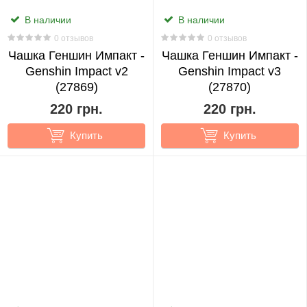
9
В наличии
В наличии
0 отзывов
0 отзывов
Чашка Геншин Импакт -
That
Чашка Геншин Импакт -
Genshin Impact v2
Genshin Impact v3
Time
(27869)
(27870)
I
220 грн.
220 грн.
Got
Reincarnated
Купить
Купить
As
A
Slime
1
The
Lord
of
the