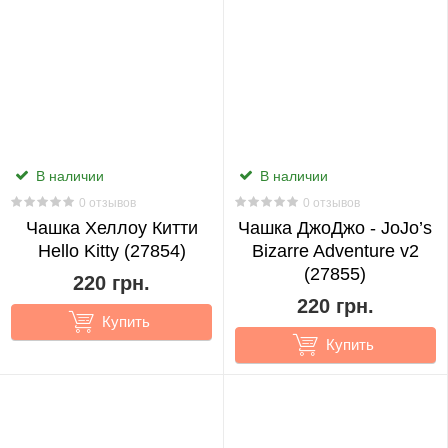
13
I
Got
Reincarnated
As
A
В наличии
В наличии
Slime
0 отзывов
0 отзывов
2
Чашка Хеллоу Китти
Чашка ДжоДжо - JoJo’s
Hello Kitty (27854)
Bizarre Adventure v2
JoJo's
(27855)
220 грн.
Bizarre
220 грн.
Купить
Adventure
Купить
20
Jujutsu
Kaisen