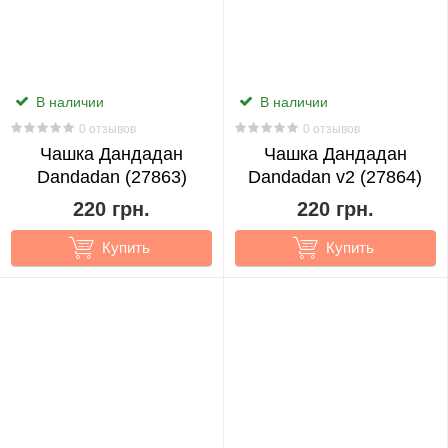
One
Piece
42
В наличии
В наличии
0 отзывов
0 отзывов
Чашка Дандадан
Чашка Дандадан
One
Dandadan (27863)
Dandadan v2 (27864)
Punch
220 грн.
220 грн.
Man
2
Купить
Купить
Overlord
2
Pokemon
13