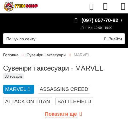
UK
(097) 657-70-82
/
Пн - Нд: 10:00 - 19:00
Знайти
Головна
Сувеніри і аксесуари
MARVEL
Сувеніри і аксесуари - MARVEL
38 товарів
MARVEL
ASSASSINS CREED
ATTACK ON TITAN
BATTLEFIELD
BILLIE EILISH
BIOWORLD
BLACK PINK
Показати ще
BLEACH
BTS
CS GO
DARK SOULS