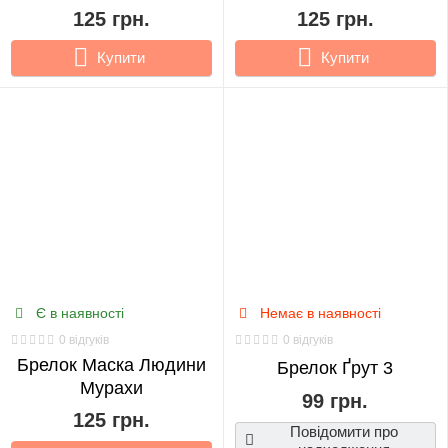
OVERWATCH
125 грн.
PIRATES
POKEMON
125 грн.
Купити
Купити
PUBG
RICK AND MORTY
RIVERDALE
SAILOR MOON
SKYRIM
STAR WARS
STARCRAFT 2
STRANGER THINGS
SUICIDE SQUAD
SWORD ART ONLINE
THE IT
TOKYO GHOUL
VOCALOID
WALKING DEAD
WITCHER
Є в наявності
Немає в наявності
WORLD OF TANKS
WOW
0 відгуків
0 відгуків
Брелок Маска Людини
Брелок Ґрут 3
Мурахи
99 грн.
125 грн.
Повідомити про