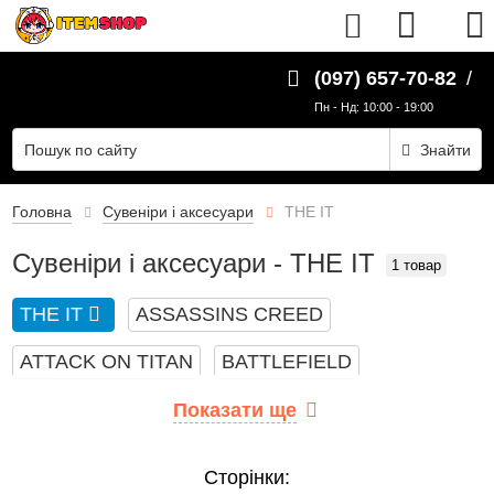
UK
(097) 657-70-82
/
Пн - Нд: 10:00 - 19:00
Знайти
Головна
Сувеніри і аксесуари
THE IT
Сувеніри і аксесуари - THE IT
1 товар
THE IT
ASSASSINS CREED
ATTACK ON TITAN
BATTLEFIELD
BILLIE EILISH
BIOWORLD
BLACK PINK
Показати ще
BLEACH
BTS
CS GO
DARK SOULS
Сторінки: