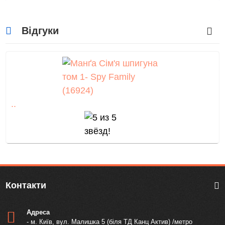
Відгуки
..
Контакти
Адреса
- м. Київ, вул. Малишка 5 (біля ТД Канц Актив) /метро