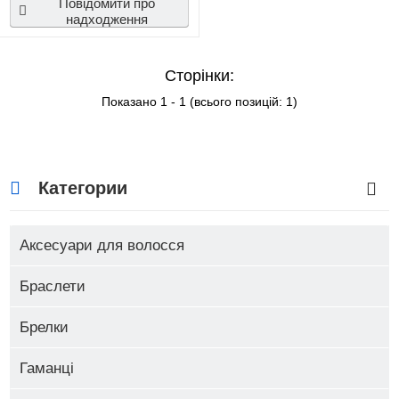
Повідомити про
надходження
PIRATES
POKEMON
PUBG
RICK AND MORTY
RIVERDALE
Сторінки:
Показано
1
-
1
(всього позицій:
1
)
SAILOR MOON
SKYRIM
STAR WARS
STARCRAFT 2
STRANGER THINGS
SUICIDE SQUAD
SWORD ART ONLINE
Категории
TOKYO GHOUL
VOCALOID
Аксесуари для волосся
WALKING DEAD
WITCHER
Браслети
WORLD OF TANKS
WOW
Брелки
Гаманці