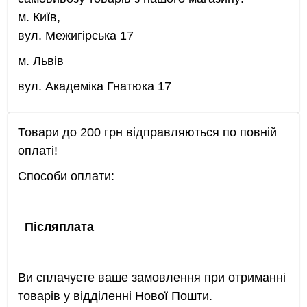
Замовте
білий альбом для аніме карток
у
м. Київ,
магазині
Itemshop
з доставкою по Україні.
вул. Межигірська 17
Чудове рішення для тих, хто цінує свою
м. Львів
колекцію!
вул. Академіка Гнатюка 17
Товари до 200 грн відправляються по повній
оплаті!
Способи оплати:
Післяплата
Ви сплачуєте ваше замовлення при отриманні
товарів у відділенні Нової Пошти.