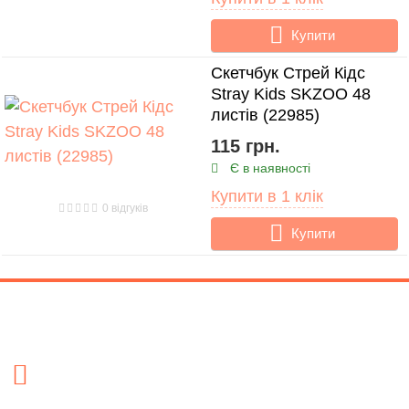
Купити
Скетчбук Стрей Кідс
Stray Kids SKZOO 48
листів (22985)
115 грн.
Є в наявності
Купити в 1 клік
0 відгуків
Купити
Контакти
Адреса
- м. Київ, вул. Малишка 5 (біля ТД Канц Актив) /метро
Дарниця/