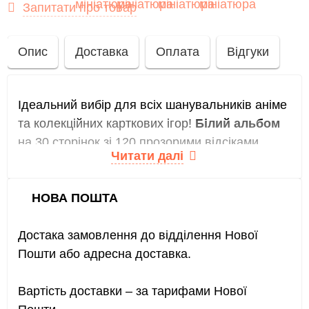
Запитати про товар
Опис
Доставка
Оплата
Відгуки
Ідеальний вибір для всіх шанувальників аніме
та колекційних карткових ігор!
Білий альбом
на 30 сторінок зі 120 прозорими відсіками
Читати далі
створений спеціально для дбайливого
зберігання аніме-карт. Тепер ваші колекційні
карти будуть захищені від пилу, вологи та
НОВА ПОШТА
потертостей, а зручний формат дасть змогу
комфортно їх розміщувати та розглядати.
Достака замовлення до відділення Нової
Пошти або адресна доставка.
Цей альбом чудово підійде для фанатів
Pokémon, Yu-Gi-Oh!, Yu-Gi-Oh!, One Piece Card
Вартість доставки – за тарифами Нової
Game
, а також колекційних карток за