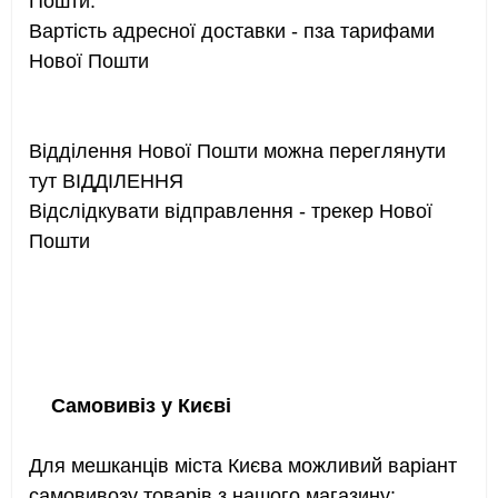
Пошти.
популярними аніме та мангою. Міцна
Вартість адресної доставки - пза тарифами
обкладинка та якісні кишені забезпечують
Нової Пошти
довговічність і зручність використання.
Характеристики:
Відділення Нової Пошти можна переглянути
Колір:
білий
тут ВІДДІЛЕННЯ
Кількість сторінок:
30
Відслідкувати відправлення - трекер Нової
Кількість відсіків:
120
Пошти
Матеріал обкладинки:
щільний ПВХ
Матеріал кишень:
прозорий пластик
Формат карток:
стандартний (до 6.5 × 9 см)
Тематика:
колекційні аніме-картки
(
Pokémon, Yu-Gi-Oh!, One Piece Card Game
та ін.
)
Самовивіз у Києві
Тип:
альбом для зберігання карток
Призначення:
захист і організація колекції
Для мешканців міста Києва можливий варіант
Упаковка:
індивідуальний пакет
самовивозу товарів з нашого магазину: