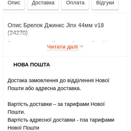
Опис
Доставка
Оплата
Відгуки
Опис Брелок Джинкс Jinx 44мм v18
(24270)
Ви можете купити Брелок Джинкс Jinx 44мм
Читати далі
v18 (24270) в інтернет-магазині ANIME :: K-
POP :: GEEK - Аниме магазин за доступною
НОВА ПОШТА
ціною 69 грн.
Брелок Джинкс Jinx 44мм v18 (24270), опис,
Достака замовлення до відділення Нової
фото товару.
Пошти або адресна доставка.
Вартість доставки – за тарифами Нової
Пошти.
Вартість адресної доставки - пза тарифами
Нової Пошти