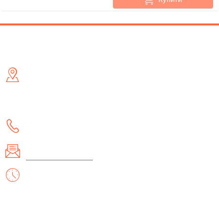
Контакти
Адреса
- м. Київ, вул. Малишка 5 (біля ТД Канц Актив) /метро
Дарниця/
- м. Львів, вул. Академіка Гнатюка 17
Телефон:
(097) 657-70-82
Email:
office@itemshop.com
Робочі дні/години:
Пн - Нд: 10:00 - 19:00
Інформація