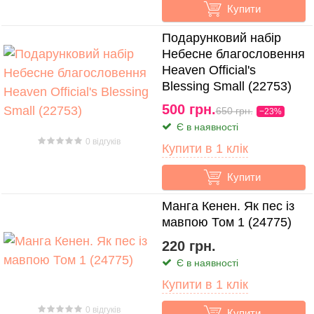
Купити
Подарунковий набір
Небесне благословення
Heaven Official's
Blessing Small (22753)
500 грн.
650 грн.
−23%
Є в наявності
0 відгуків
Купити в 1 клік
Купити
Манга Кенен. Як пес із
мавпою Том 1 (24775)
220 грн.
Є в наявності
Купити в 1 клік
0 відгуків
Купити