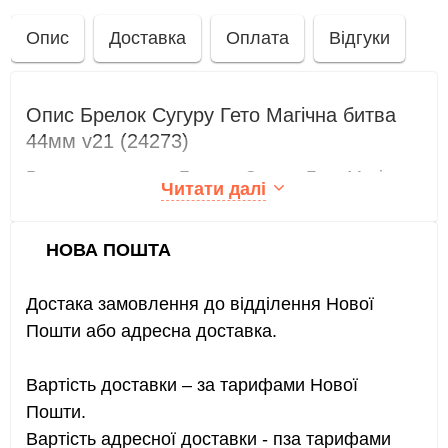
Опис
Доставка
Оплата
Відгуки
Опис Брелок Сугуру Гето Магічна битва
44мм v21 (24273)
Ви можете купити Брелок Сугуру Гето Магічна
Читати далі
битва 44мм v21 (24273) в інтернет-магазині
ANIME :: K-POP :: GEEK - Аниме магазин за
НОВА ПОШТА
доступною ціною 69 грн.
Брелок Сугуру Гето Магічна битва 44мм v21
Достака замовлення до відділення Нової
(24273), опис, фото товару.
Пошти або адресна доставка.
Вартість доставки – за тарифами Нової
Пошти.
Вартість адресної доставки - пза тарифами