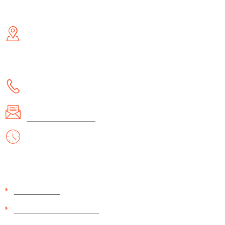
Контакти
Адреса
- м. Київ, вул. Малишка 5 (біля ТД Канц Актив) /метро
Дарниця/
- м. Львів, вул. Академіка Гнатюка 17
Телефон:
(097) 657-70-82
Email:
office@itemshop.com
Робочі дні/години:
Пн - Нд: 10:00 - 19:00
Інформація
Про компанію
Поверення і обмін товару