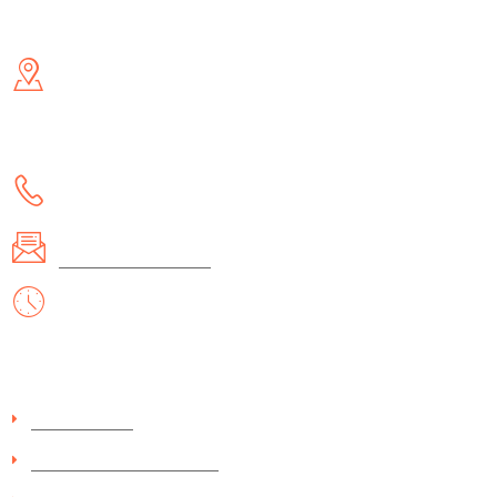
Контакти
Адреса
- м. Київ, вул. Малишка 5 (біля ТД Канц Актив) /метро
Дарниця/
- м. Львів, вул. Академіка Гнатюка 17
Телефон:
(097) 657-70-82
Email:
office@itemshop.com
Робочі дні/години:
Пн - Нд: 10:00 - 19:00
Інформація
Про компанію
Поверення і обмін товару